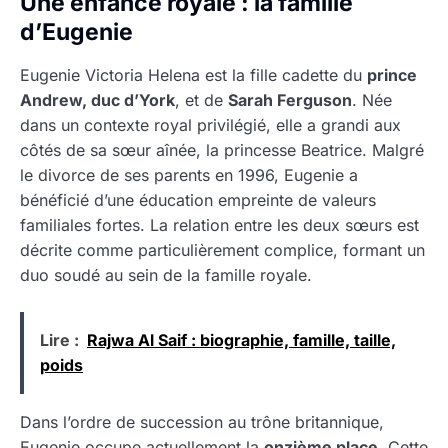
Une enfance royale : la famille
d’Eugenie
Eugenie Victoria Helena est la fille cadette du
prince
Andrew, duc d’York
, et de
Sarah Ferguson
. Née
dans un contexte royal privilégié, elle a grandi aux
côtés de sa sœur aînée, la princesse Beatrice. Malgré
le divorce de ses parents en 1996, Eugenie a
bénéficié d’une éducation empreinte de valeurs
familiales fortes. La relation entre les deux sœurs est
décrite comme particulièrement complice, formant un
duo soudé au sein de la famille royale.
Lire :
Rajwa Al Saif : biographie, famille, taille,
poids
Dans l’ordre de succession au trône britannique,
Eugenie occupe actuellement la
onzième place
. Cette